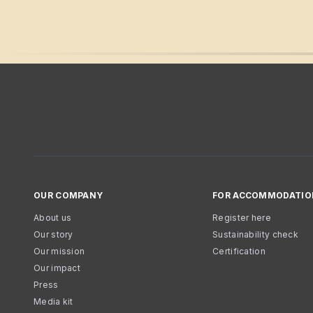
OUR COMPANY
FOR ACCOMMODATIO
About us
Register here
Our story
Sustainability check
Our mission
Certification
Our impact
Press
Media kit