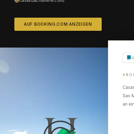
casasdachamine.com/
AUF BOOKING.COM ANZEIGEN
ABO
Casas
Sao M
an ei