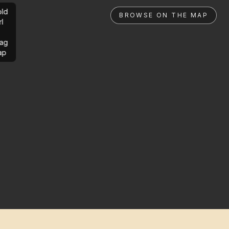
ld
BROWSE ON THE MAP
rl
ag
ap