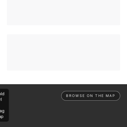
ld
BROWSE ON THE MAP
rl
ag
ap