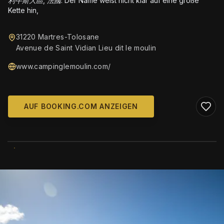
利牛斯大區, 法國. Der Name weist nicht klar auf eine große
Kette hin,
31220 Martres-Tolosane
Avenue de Saint Vidian Lieu dit le moulin
www.campinglemoulin.com/
AUF BOOKING.COM ANZEIGEN