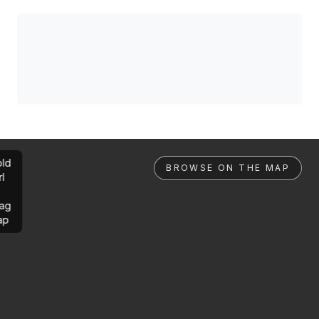
ld
BROWSE ON THE MAP
rl
ag
ap