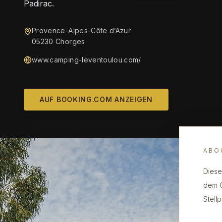
Padirac.
Provence-Alpes-Côte d’Azur
05230 Chorges
www.camping-leventoulou.com/
AUF BOOKING.COM ANZEIGEN
ABO
Diese
dem G
Stell