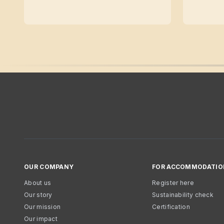
OUR COMPANY
FOR ACCOMMODATIO
About us
Register here
Our story
Sustainability check
Our mission
Certification
Our impact