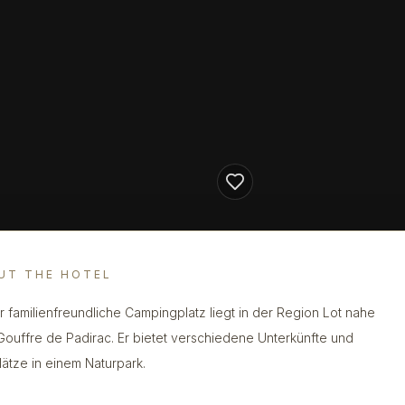
UT THE HOTEL
r familienfreundliche Campingplatz liegt in der Region Lot nahe
ouffre de Padirac. Er bietet verschiedene Unterkünfte und
plätze in einem Naturpark.