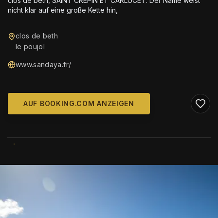
clos de beth, SAINT CREPIN ET CARLUCET. Der Name weist
nicht klar auf eine große Kette hin,
clos de beth
le poujol
www.sandaya.fr/
AUF BOOKING.COM ANZEIGEN