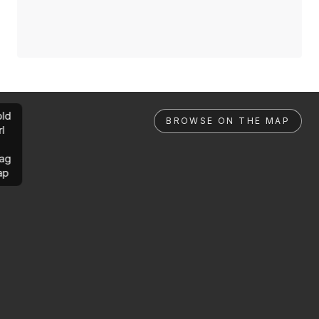
ld
BROWSE ON THE MAP
rl
ag
ap