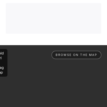
ld
BROWSE ON THE MAP
rl
ag
ap