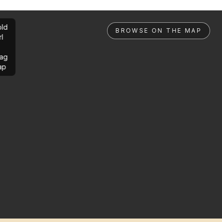
ld
BROWSE ON THE MAP
rl
ag
ap