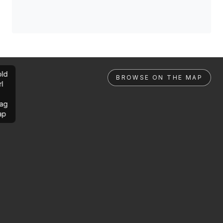
ld
BROWSE ON THE MAP
rl
ag
ap