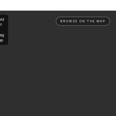
ld
BROWSE ON THE MAP
rl
ag
ap