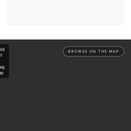
ld
BROWSE ON THE MAP
rl
ag
ap