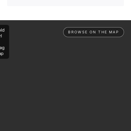
ld
BROWSE ON THE MAP
rl
ag
ap