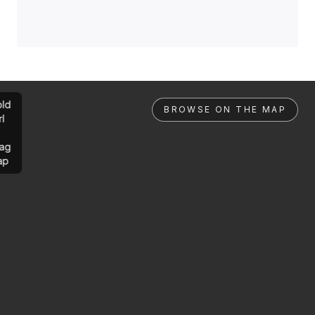
ld
BROWSE ON THE MAP
rl
ag
ap