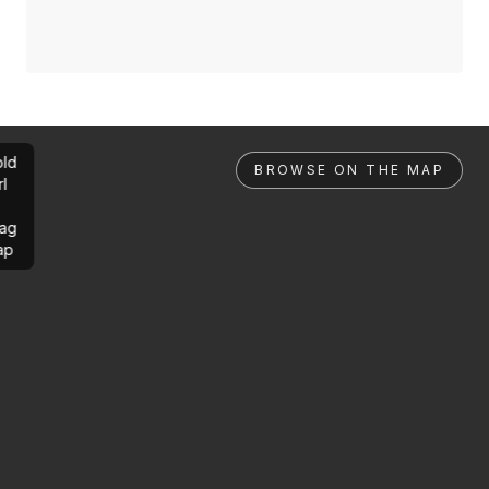
ld
BROWSE ON THE MAP
rl
ag
ap