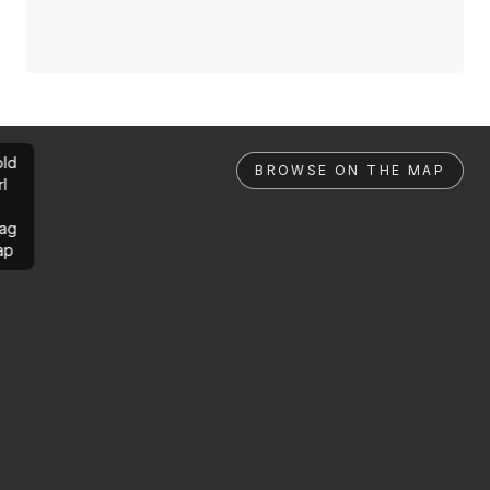
ld
BROWSE ON THE MAP
rl
ag
ap