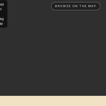
ld
BROWSE ON THE MAP
rl
ag
ap