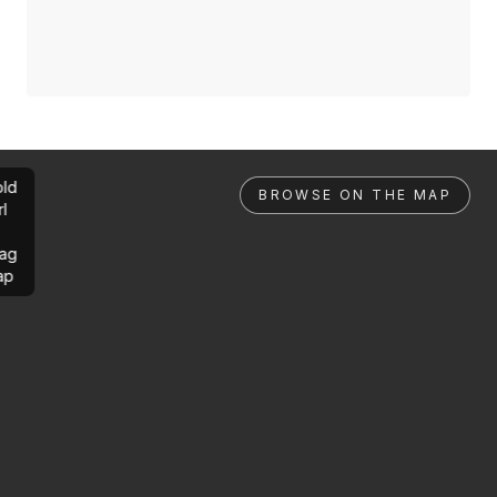
ld
BROWSE ON THE MAP
rl
ag
ap