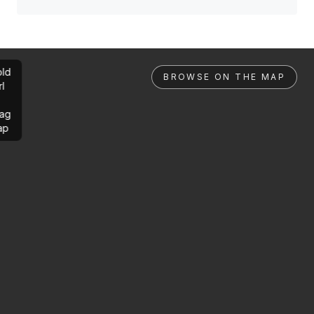
ld
BROWSE ON THE MAP
rl
ag
ap