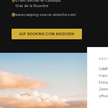
07460 Berrias-et-Casteljau
Gras de la Rouvière
www.camping-source-ardeche.com/
AUF BOOKING.COM ANZEIGEN
ABO
CAMPI
Franc
Eintr
Zimme
offiz