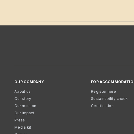
OUR COMPANY
FOR ACCOMMODATIO
About us
Register here
Our story
Sustainability check
Our mission
Certification
Our impact
Press
Media kit