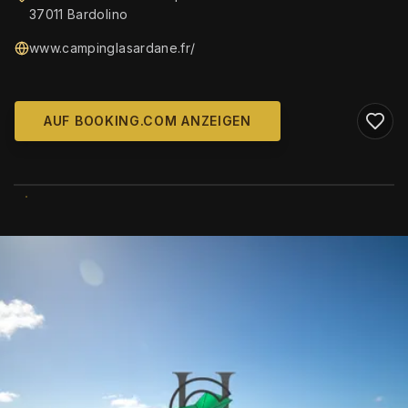
37011 Bardolino
www.campinglasardane.fr/
AUF BOOKING.COM ANZEIGEN