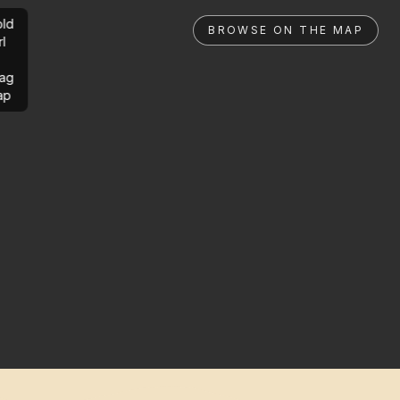
ld
BROWSE ON THE MAP
rl
ag
ap