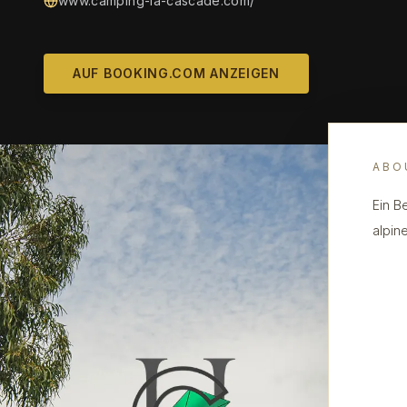
www.camping-la-cascade.com/
AUF BOOKING.COM ANZEIGEN
ABO
Ein B
alpin