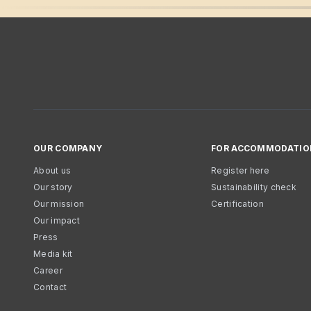
OUR COMPANY
FOR ACCOMMODATIO
About us
Register here
Our story
Sustainability check
Our mission
Certification
Our impact
Press
Media kit
Career
Contact