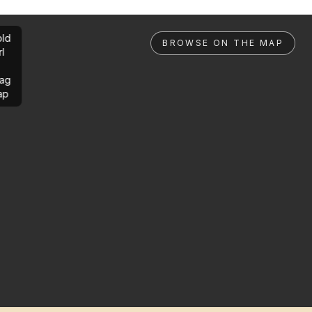
ld
BROWSE ON THE MAP
rl
ag
ap