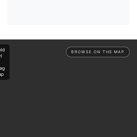
ld
BROWSE ON THE MAP
rl
ag
ap