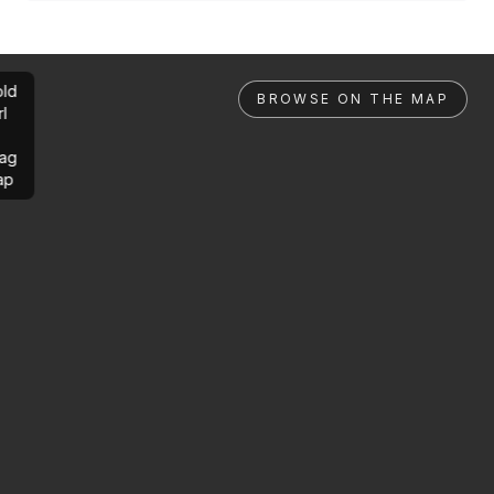
ld
BROWSE ON THE MAP
rl
ag
ap