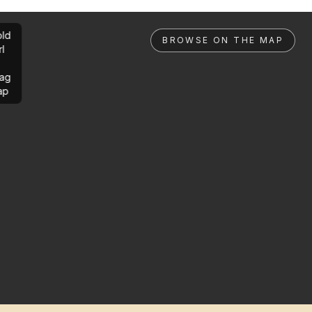
ld
BROWSE ON THE MAP
rl
ag
ap