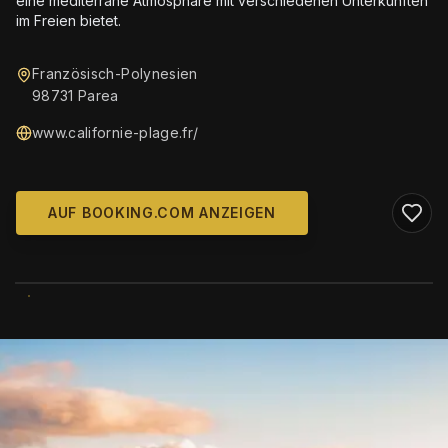
eine mediterrane Atmosphäre mit verschiedenen Unterkünften
im Freien bietet.
Französisch-Polynesien
98731 Parea
www.californie-plage.fr/
AUF BOOKING.COM ANZEIGEN