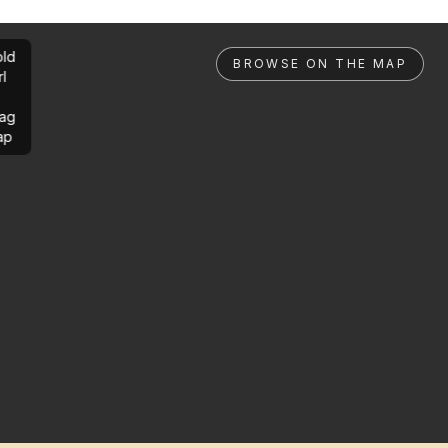
ld
BROWSE ON THE MAP
rl
ag
ap