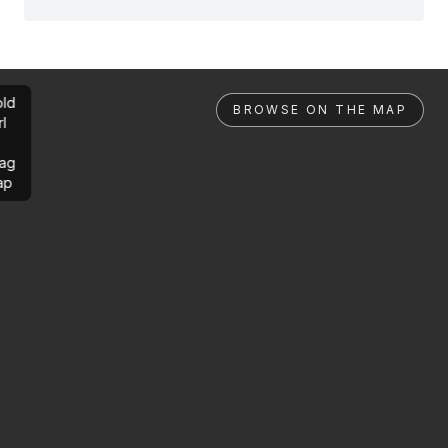
ld
BROWSE ON THE MAP
rl
ag
ap