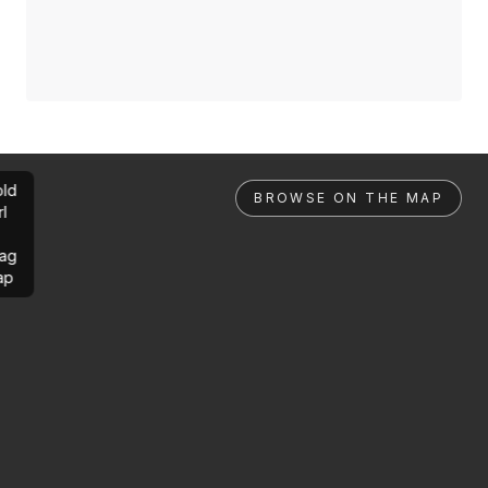
ld
BROWSE ON THE MAP
rl
ag
ap