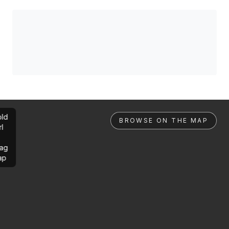
ld
BROWSE ON THE MAP
rl
ag
ap