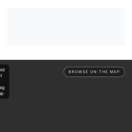
ld
BROWSE ON THE MAP
rl
ag
ap