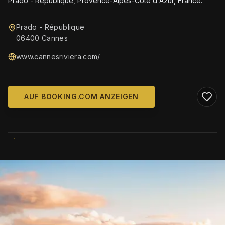
Prado - République, Provence-Alpes-Côte d'Azur, France.
Prado - République
06400 Cannes
www.cannesriviera.com/
AUF BOOKING.COM ANZEIGEN