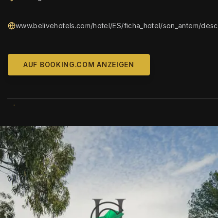
www.belivehotels.com/hotel/ES/ficha_hotel/son_antem/descr
AUF BOOKING.COM ANZEIGEN