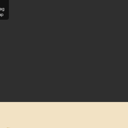
ag
ap