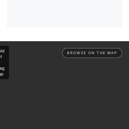
ld
BROWSE ON THE MAP
rl
ag
ap