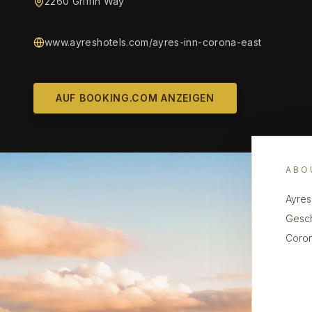
2260 Griffin Way
www.ayreshotels.com/ayres-inn-corona-east
AUF BOOKING.COM ANZEIGEN
ABO
Ayres
Gesch
Coron