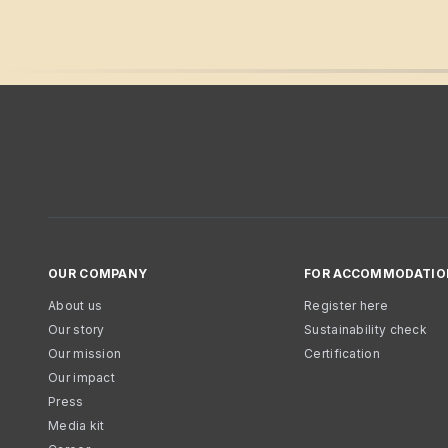
OUR COMPANY
FOR ACCOMMODATIO
About us
Register here
Our story
Sustainability check
Our mission
Certification
Our impact
Press
Media kit