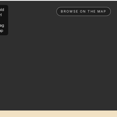
ld
BROWSE ON THE MAP
rl
ag
ap