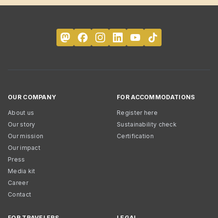
OUR COMPANY
FOR ACCOMMODATIONS
About us
Register here
Our story
Sustainability check
Our mission
Certification
Our impact
Press
Media kit
Career
Contact
FOR TRAVELERS
LEGAL