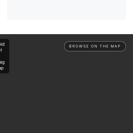
ld
BROWSE ON THE MAP
rl
ag
ap