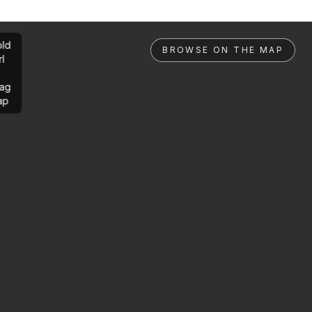
ld
BROWSE ON THE MAP
rl
ag
ap