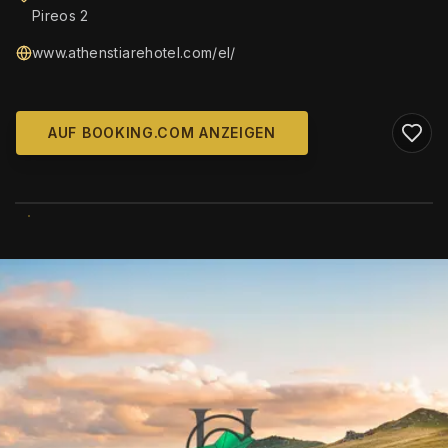
Pireos 2
www.athenstiarehotel.com/el/
AUF BOOKING.COM ANZEIGEN