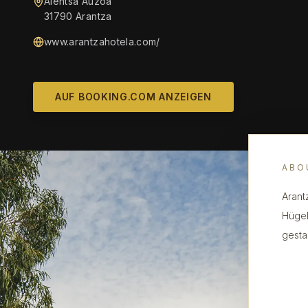
Aientsa Auzoa
31790 Arantza
www.arantzahotela.com/
AUF BOOKING.COM ANZEIGEN
ABO
Arant
Hügel
gesta