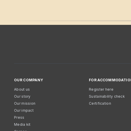
OUR COMPANY
FOR ACCOMMODATIO
About us
Register here
Our story
Sustainability check
Our mission
Certification
Our impact
Press
Media kit