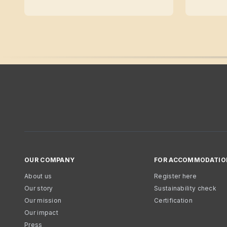
OUR COMPANY
FOR ACCOMMODATIO
About us
Register here
Our story
Sustainability check
Our mission
Certification
Our impact
Press