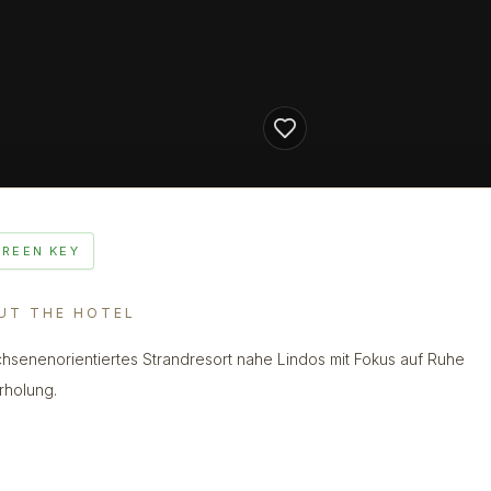
GREEN KEY
UT THE HOTEL
hsenenorientiertes Strandresort nahe Lindos mit Fokus auf Ruhe
rholung.