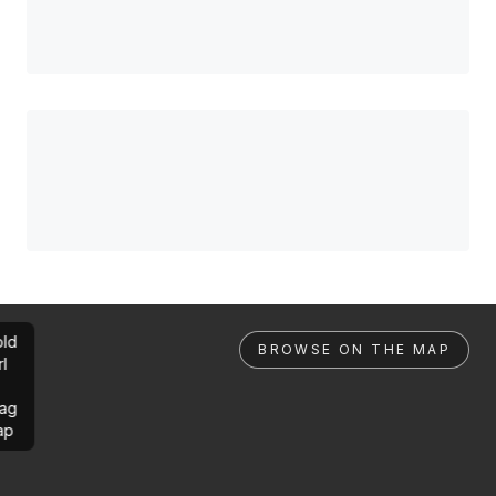
ld
BROWSE ON THE MAP
rl
ag
ap