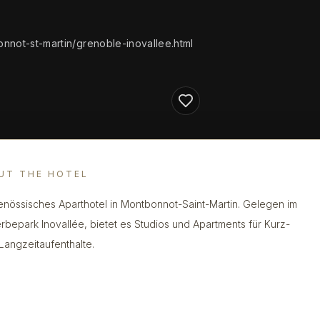
nnot-st-martin/grenoble-inovallee.html
UT THE HOTEL
enössisches Aparthotel in Montbonnot-Saint-Martin. Gelegen im
bepark Inovallée, bietet es Studios und Apartments für Kurz-
Langzeitaufenthalte.