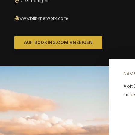
1033 Young St
www.blinknetwork.com/
AUF BOOKING.COM ANZEIGEN
ABO
Aloft
moder