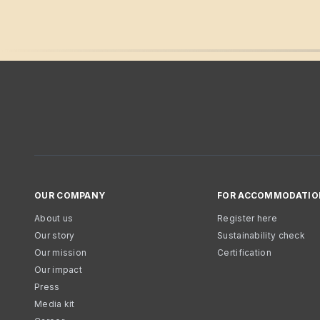
OUR COMPANY
FOR ACCOMMODATIO
About us
Register here
Our story
Sustainability check
Our mission
Certification
Our impact
Press
Media kit