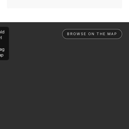
ld
BROWSE ON THE MAP
rl
ag
ap