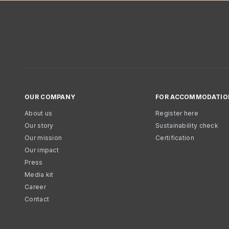
OUR COMPANY
FOR ACCOMMODATIO
About us
Register here
Our story
Sustainability check
Our mission
Certification
Our impact
Press
Media kit
Career
Contact