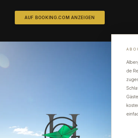
AUF BOOKING.COM ANZEIGEN
ABO
Alber
de Re
zuges
Schla
Gäste
koste
einfa