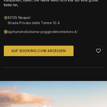
Kampanien, Italien. Der Name weist nicht klar auf eine große
Kette hin,
80125 Neapel
Strada Privata delle Terme 10 A
agriturismobolsena-poggiodimontedoro.it/
AUF BOOKING.COM ANZEIGEN