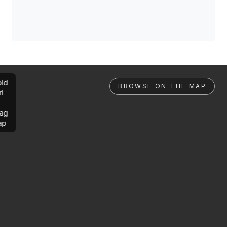
ld
BROWSE ON THE MAP
rl
ag
ap