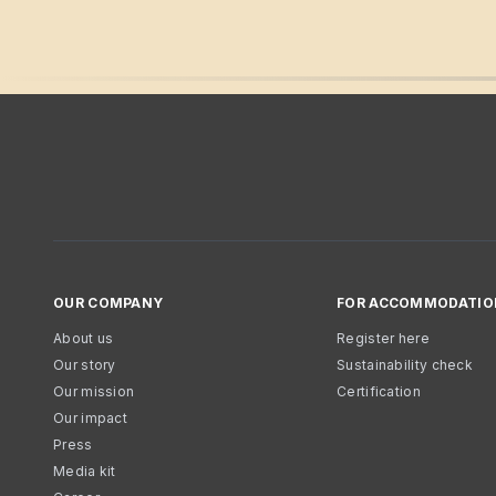
OUR COMPANY
FOR ACCOMMODATIO
About us
Register here
Our story
Sustainability check
Our mission
Certification
Our impact
Press
Media kit