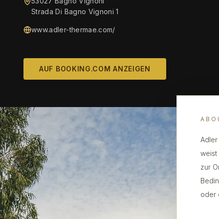
53027 Bagno Vignoni
Strada Di Bagno Vignoni 1
www.adler-thermae.com/
AUF BOOKING.COM ANZEIGEN
ABO
Adler
weist 
zur O
Bedin
oder 