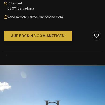
Villarroel
08011 Barcelona
www.acevivillarroelbarcelona.com
AUF BOOKING.COM ANZEIGEN
WIKIMEDIA COMMONS