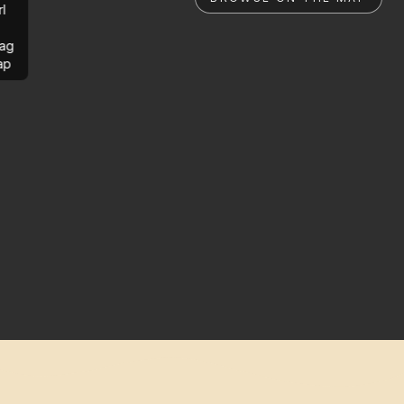
rl
ag
ap