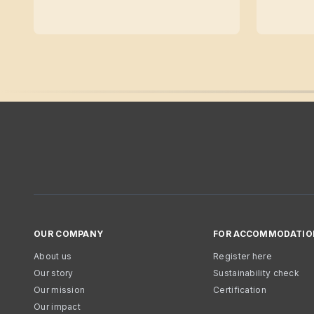
OUR COMPANY
FOR ACCOMMODATIO
About us
Register here
Our story
Sustainability check
Our mission
Certification
Our impact