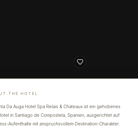
UT THE HOTEL
nta Da Auga Hotel Spa Relais & Chateaux ist ein gehobenes
otel in Santiago de Compostela, Spanien, ausgerichtet auf
ess-Aufenthalte mit anspruchsvollem Destination-Charakter.