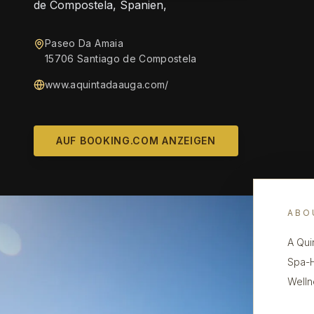
de Compostela, Spanien,
Paseo Da Amaia
15706 Santiago de Compostela
www.aquintadaauga.com/
AUF BOOKING.COM ANZEIGEN
ABO
A Qui
Spa-H
Welln