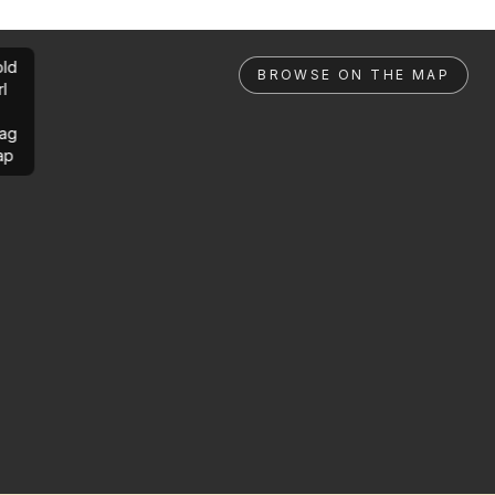
ld
BROWSE ON THE MAP
rl
ag
ap