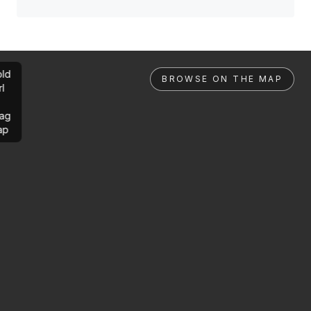
ld
BROWSE ON THE MAP
rl
ag
ap